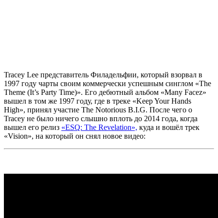
Tracey Lee
представитель Филадельфии, который взорвал в
1997 году чарты своим коммерчески успешным синглом
«The
Theme (It’s Party Time)».
Его дебютный альбом
«Many Facez»
вышел в том же 1997 году, где в треке
«Keep Your Hands
High»,
принял участие
The Notorious B.I.G.
После чего о
Tracey
не было ничего слышно вплоть до 2014 года, когда
вышел его релиз
«ESQ: The Revelation»,
куда и вошёл трек
«Vision»,
на который он снял новое видео: