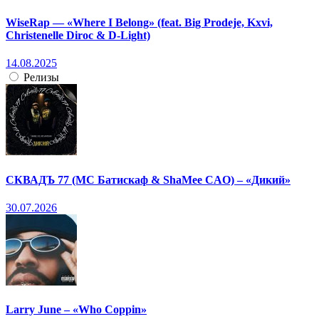
WiseRap — «Where I Belong» (feat. Big Prodeje, Kxvi,
Christenelle Diroc & D-Light)
14.08.2025
Релизы
СКВАДЪ 77 (МС Батискаф & ShaMee CAO) – «Дикий»
30.07.2026
Larry June – «Who Coppin»