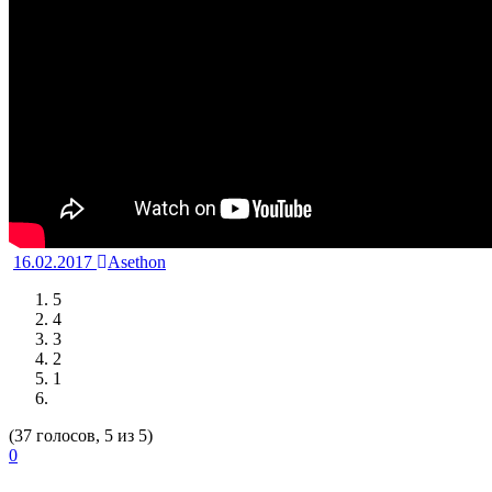
16.02.2017
Asethon
5
4
3
2
1
(37 голосов, 5 из 5)
0