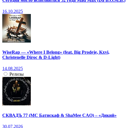
Сегодня могло исполниться 52 года Mad Max (Da B.O.M.B.)
16.10.2025
WiseRap — «Where I Belong» (feat. Big Prodeje, Kxvi,
Christenelle Diroc & D-Light)
14.08.2025
Релизы
СКВАДЪ 77 (МС Батискаф & ShaMee CAO) – «Дикий»
30.07.2026