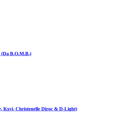
 (Da B.O.M.B.)
 Kxvi, Christenelle Diroc & D-Light)