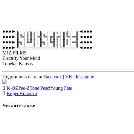
●●●►╔═╦╗╔╦╗╔═╦═╦╦╦╦╗╔═╗◄●●●
●●●►║╚╣║║║╚╣╚╣╔╣╔╣║╚╣═╣◄●●●
●●●►╠╗║╚╝║║╠╗║╚╣║║║║║═╣◄●●●
●●●►╚═╩══╩═╩═╩═╩╝╚╩═╩═╝◄●●●
MJZ FILMS
Electrify Your Mind
Topeka, Kansas
Подпишись на наш
Facebook
|
VK
|
Instagram
K-OZ
Pee-Z
Tone Pesci
Young Fate
Видео
Новости
Читайте также