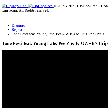
© 2015 - 2021 HipHop4Real | Но
хип-хопа. All Rights reserved.
Главная
Видео
Tone Pesci feat. Young Fate, Pee-Z & K-OZ «It’s Crip (PART I
Tone Pesci feat. Young Fate, Pee-Z & K-OZ «It’s Cri