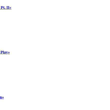
t. II»
 Play»
on»