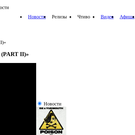
вости
Новости
Релизы
Чтиво
Видео
Афиша
I)»
p (PART II)»
Новости