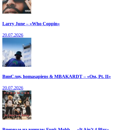
Larry June – «Who Coppin»
20.07.2026
ВинСлоу, homasapiens & MBAKARDT – «Ом, Pt. II»
20.07.2026
Впервые на виниле: Funk Mobb — «It Ain’t 4 Play»