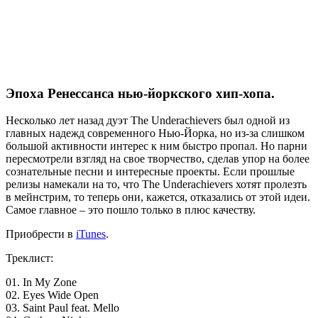
Эпоха Ренессанса нью-йоркского хип-хопа.
Несколько лет назад дуэт
The Underachievers
был одной из
главных надежд современного Нью-Йорка, но из-за слишком
большой активности интерес к ним быстро пропал. Но парни
пересмотрели взгляд на свое творчество, сделав упор на более
сознательные песни и интересные проекты. Если прошлые
релизы намекали на то, что
The Underachievers
хотят пролезть
в мейнстрим, то теперь они, кажется, отказались от этой идеи.
Самое главное – это пошло только в плюс качеству.
Приобрести в
iTunes
.
Треклист:
01. In My Zone
02. Eyes Wide Open
03. Saint Paul feat. Mello