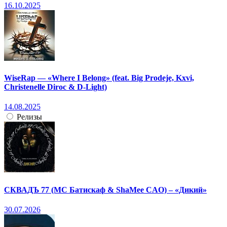
16.10.2025
WiseRap — «Where I Belong» (feat. Big Prodeje, Kxvi,
Christenelle Diroc & D-Light)
14.08.2025
Релизы
СКВАДЪ 77 (МС Батискаф & ShaMee CAO) – «Дикий»
30.07.2026