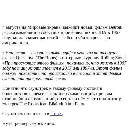
4 августа на Мировые экраны выходит новый фильм
Detroit,
рассказывающий о событиях произошедших в США в 1967
году, когда в комендантский час было убито трое афро-
американцев.
«Эта песня — словно вырывающийся огонь из наших душ»,
—
сказал
Questlove (The Roots)
в интервью журналу Rolling Stone.
«При просмотре этого фильма, понимаешь, что жизнь в 1967
году не так уж отличается в 2017 или 1897-м. Этот фильм
должен показать что происходило в те года и этот фильм
словно наш просроченный гнев
».
Понятно что саундтрек к такому фильму состоит в
большинстве своём из фанк-блюз композиций, при том
отличнейших композиций, но есть на нём место и хип-хопу,
это трек
The Roots feat. Bilal «It Ain’t Fair»
Саундтрек полностью в
iTunes
Ну и трейлер самого кино: