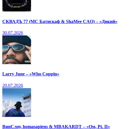
СКВАДЪ 77 (МС Батискаф & ShaMee CAO) – «Дикий»
30.07.2026
Larry June – «Who Coppin»
20.07.2026
ВинСлоу, homasapiens & MBAKARDT – «Ом, Pt. II»