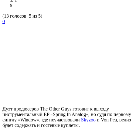
1
(13 голосов, 5 из 5)
0
Дуэт продюсеров
The Other Guys
готовит к выходу
инструментальный EP «Spring In Analog», но судя по первому
синглу «Window», где поучаствовали
Skyzoo
и
Von Pea,
релиз
будет содержать и гостевые куплеты.