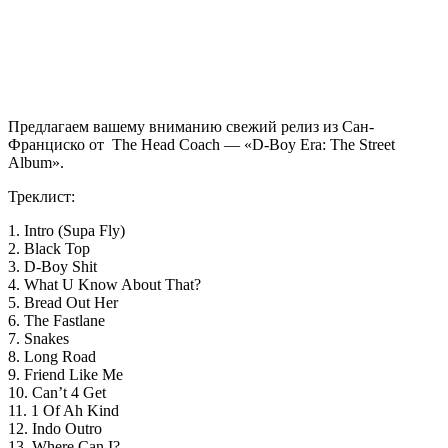
Предлагаем вашему вниманию свежий релиз из Сан-
Франциско от
The Head Coach —
«D-Boy Era: The Street
Album»
.
Треклист:
1. Intro (Supa Fly)
2. Black Top
3. D-Boy Shit
4. What U Know About That?
5. Bread Out Her
6. The Fastlane
7. Snakes
8. Long Road
9. Friend Like Me
10. Can’t 4 Get
11. 1 Of Ah Kind
12. Indo Outro
13. Where Can I?