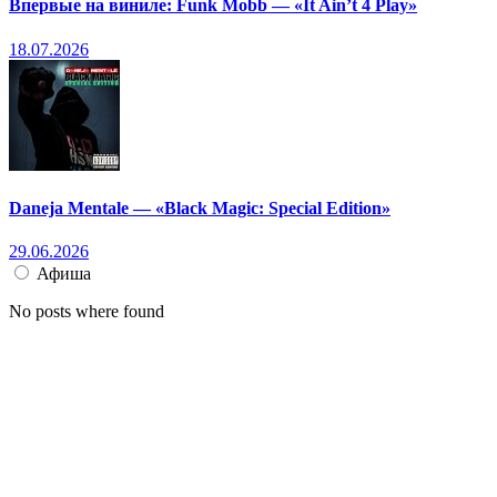
Впервые на виниле: Funk Mobb — «It Ain’t 4 Play»
18.07.2026
Daneja Mentale — «Black Magic: Special Edition»
29.06.2026
Афиша
No posts where found