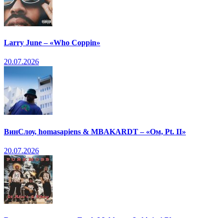
Larry June – «Who Coppin»
20.07.2026
ВинСлоу, homasapiens & MBAKARDT – «Ом, Pt. II»
20.07.2026