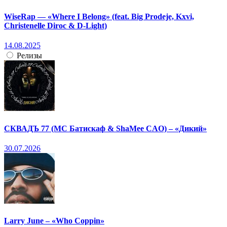
WiseRap — «Where I Belong» (feat. Big Prodeje, Kxvi,
Christenelle Diroc & D-Light)
14.08.2025
Релизы
СКВАДЪ 77 (МС Батискаф & ShaMee CAO) – «Дикий»
30.07.2026
Larry June – «Who Coppin»