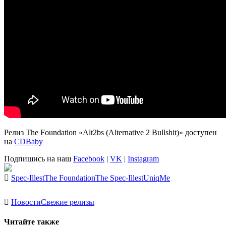
Релиз
The Foundation «Alt2bs (Alternative 2 Bullshit)»
доступен
на
CDBaby
Подпишись на наш
Facebook
|
VK
|
Instagram
Spec-Illest
The Foundation
The Spec-Illest
UniqMe
Новости
Свежие релизы
Читайте также