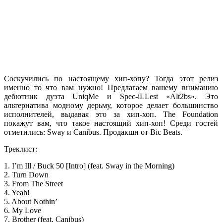
Соскучились по настоящему хип-хопу? Тогда этот релиз
именно то что вам нужно! Предлагаем вашему вниманию
дебютник дуэта
UniqMe
и
Spec-iLLest «Alt2bs»
. Это
альтернатива модному дерьму, которое делает большинство
исполнителей, выдавая это за хип-хоп.
The Foundation
покажут вам, что такое настоящий хип-хоп! Среди гостей
отметились:
Sway
и
Canibus
. Продакшн от
Bic Beats
.
Треклист:
1. I’m Ill / Buck 50 [Intro] (feat. Sway in the Morning)
2. Turn Down
3. From The Street
4. Yeah!
5. About Nothin’
6. My Love
7. Brother (feat. Canibus)