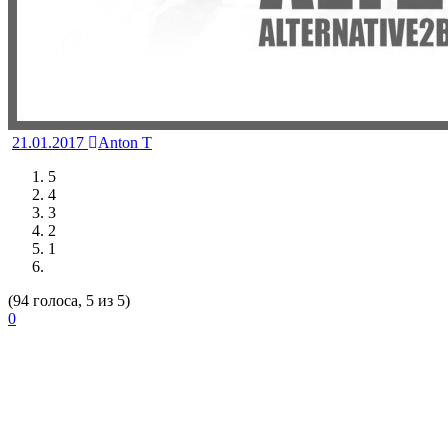
21.01.2017
Anton T
5
4
3
2
1
(94 голоса, 5 из 5)
0