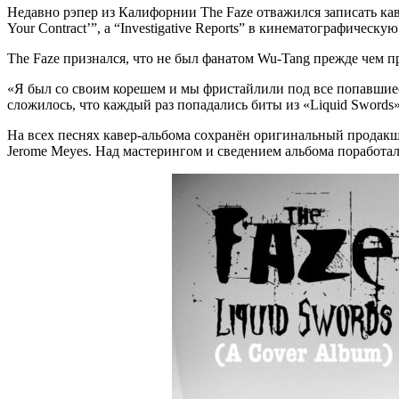
Недавно рэпер из Калифорнии
The Faze
отважился записать ка
Your Contract’”
, а
“Investigative Reports”
в кинематографическую
The Faze
признался, что не был фанатом
Wu-Tang
прежде чем пр
«Я был со своим корешем и мы фристайлили под все попавшиеся
сложилось, что каждый раз попадались биты из
«Liquid Swords
На всех песнях кавер-альбома сохранён оригинальный продак
Jerome Meyes
. Над мастерингом и сведением альбома поработа