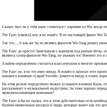
Скажи, был ли у тебя шанс словиться с парнями из Wu, когда 
The Faze:
[смеясь] неа, я не пошёл. Я не настоящий фанат
Wu-T
Так это… А как же ты не являясь фанатом Wu-Tang решил запис
The Faze:
да просто! Зачитывали с корешом под разные биты, п
являюсь супер-фанатом
Wu-Tang
, но уважаю их! Именно это и 
Альбом определённо считается классическим и многие признают
The Faze:
не, я не это имел ввиду. Я пошёл и записал этот прое
никакого влияния
«Liquid Swords»
[имеется ввиду в плане лири
На этом релизе определённо можно услышать влияние Кали, от
рассказывает о музыкальной индустрии, ты тоже хорошо перед
звукозаписывающие компании?
The Faze:
я бы не сказал, что в этом действительно есть необход
Нужны правильные ресурсы и люди, которые знают как это делат