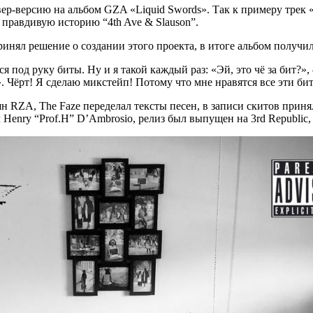
вер-версию на альбом
GZA «Liquid Swords»
. Так к примеру трек
 правдивую историю
“4th Ave & Slauson”.
инял решение о создании этого проекта, в итоге альбом получи
 под руку биты. Ну и я такой каждый раз: «Эй, это чё за бит?
»
. Чёрт! Я сделаю микстейп! Потому что мне нравятся все эти би
шн
RZA
,
The Faze
переделал тексты песен, в записи скитов приня
л
Henry “Prof.H” D’Ambrosio
, релиз был выпущен на
3rd Republic