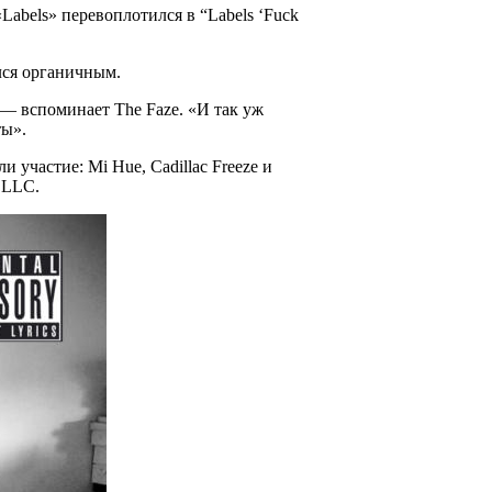
«Labels»
перевоплотился в
“Labels ‘Fuck
лся органичным.
», — вспоминает
The Faze
. «И так уж
ты».
ли участие:
Mi Hue, Cadillac Freeze
и
, LLC
.