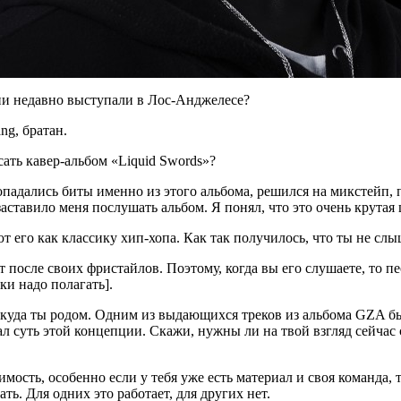
они недавно выступали в Лос-Анджелесе?
ang
, братан.
ать кавер-альбом «Liquid Swords»?
опадались биты именно из этого альбома, решился на микстейп, 
заставило меня послушать альбом. Я понял, что это очень крутая 
 его как классику хип-хопа. Как так получилось, что ты не слы
кт после своих фристайлов. Поэтому, когда вы его слушаете, то п
ки надо полагать].
куда ты родом. Одним из выдающихся треков из альбома GZA бы
ал суть этой концепции. Скажи, нужны ли на твой взгляд сейча
имость, особенно если у тебя уже есть материал и своя команда, 
ь. Для одних это работает, для других нет.