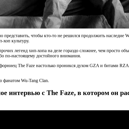
жно представить, чтобы кто-то не решился продолжить наследие
W
-хоп культуру.
 прочих легенд хип-хопа на деле гораздо сложнее, чем просто объ
либо по-настоящему достойного внимания.
ифорниец
The Faze
настолько проникся духом
GZA
и битами
RZA
ого фанатом
Wu-Tang Clan
.
интервью с The Faze, в котором он рас