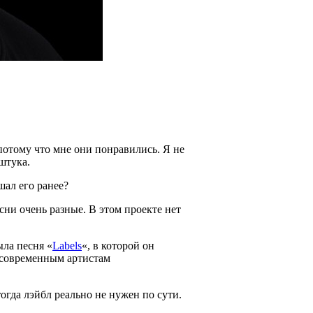
потому что мне они понравились. Я не
штука.
шал его ранее?
есни очень разные. В этом проекте нет
ла песня «
Labels
«, в которой он
с современным артистам
тогда лэйбл реально не нужен по сути.