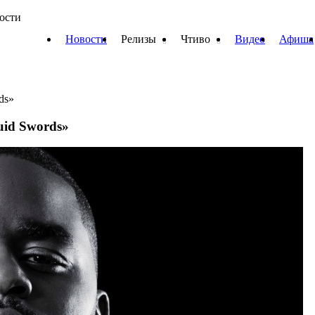
вости
Новости
Релизы
Чтиво
Видео
Афиша
ds»
uid Swords»