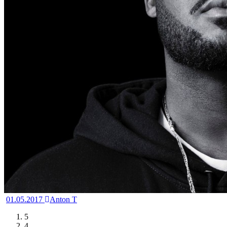
01.05.2017
Anton T
5
4