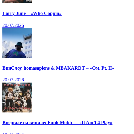
Larry June – «Who Coppin»
20.07.2026
ВинСлоу, homasapiens & MBAKARDT – «Ом, Pt. II»
20.07.2026
Впервые на виниле: Funk Mobb — «It Ain’t 4 Play»