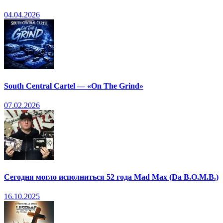
04.04.2026
South Central Cartel — «On The Grind»
07.02.2026
Сегодня могло исполниться 52 года Mad Max (Da B.O.M.B.)
16.10.2025