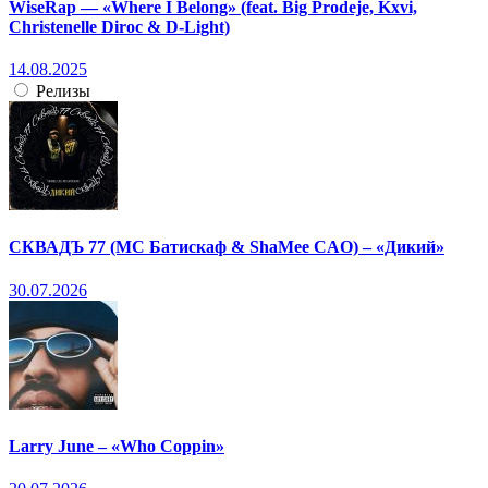
WiseRap — «Where I Belong» (feat. Big Prodeje, Kxvi,
Christenelle Diroc & D-Light)
14.08.2025
Релизы
СКВАДЪ 77 (МС Батискаф & ShaMee CAO) – «Дикий»
30.07.2026
Larry June – «Who Coppin»