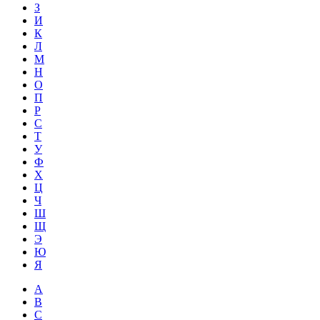
З
И
К
Л
М
Н
О
П
Р
С
Т
У
Ф
Х
Ц
Ч
Ш
Щ
Э
Ю
Я
A
B
C