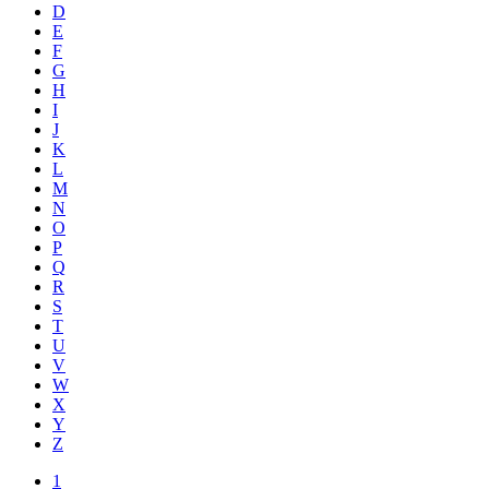
D
E
F
G
H
I
J
K
L
M
N
O
P
Q
R
S
T
U
V
W
X
Y
Z
1