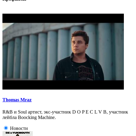
Thomas Mraz
R&B и Soul артист, экс-участник D O P E C L V B, участник
лейбла Boocking Machine.
Новости