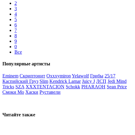
2
3
4
5
6
7
8
9
0
Все
Популярные артисты
Eminem
Скриптонит
Oxxxymiron
Yelawolf
Грибы
25/17
Каспийский Груз
Slim
Kendrick Lamar
Juicy J
ЛСП
Jedi Mind
Tricks
SZA
XXXTENTACION
Schokk
PHARAOH
Sean Price
Смоки Мо
Хаски
Руставели
Читайте также