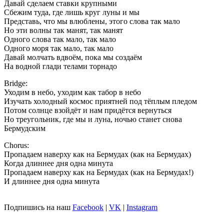
Давай сделаем ставки крупными
Сбежим туда, где лишь круг луны и мы
Представь, что мы влюблены, этого слова так мало
Но эти волны так манят, так манят
Одного слова так мало, так мало
Одного моря так мало, так мало
Давай молчать вдвоём, пока мы создаём
На водной глади телами торнадо
Bridge:
Уходим в небо, уходим как табор в небо
Изучать холодный космос приятней под тёплым пледом
Потом солнце взойдёт и нам придётся вернуться
Но треугольник, где мы и луна, ночью станет снова
Бермудским
Chorus:
Пропадаем наверху как на Бермудах (как на Бермудах)
Когда длиннее дня одна минута
Пропадаем наверху как на Бермудах (как на Бермудах!)
И длиннее дня одна минута
Подпишись на наш
Facebook
|
VK
|
Instagram