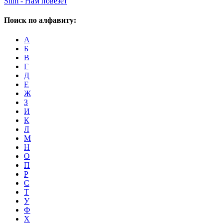
Slim - Нам повезет
Поиск по алфавиту:
А
Б
В
Г
Д
Е
Ж
З
И
К
Л
М
Н
О
П
Р
С
Т
У
Ф
Х