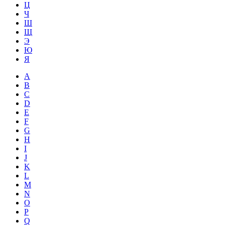
Ц
Ч
Ш
Щ
Э
Ю
Я
A
B
C
D
E
F
G
H
I
J
K
L
M
N
O
P
Q