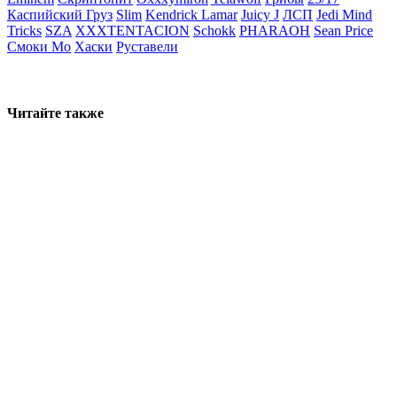
Каспийский Груз
Slim
Kendrick Lamar
Juicy J
ЛСП
Jedi Mind
Tricks
SZA
XXXTENTACION
Schokk
PHARAOH
Sean Price
Смоки Мо
Хаски
Руставели
Читайте также