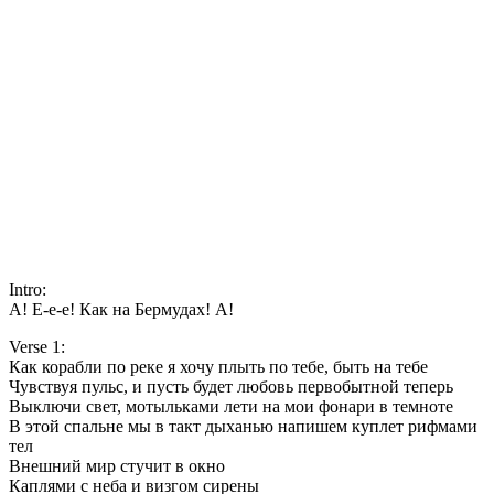
Intro:
А! Е-е-е! Как на Бермудах! А!
Verse 1:
Как корабли по реке я хочу плыть по тебе, быть на тебе
Чувствуя пульс, и пусть будет любовь первобытной теперь
Выключи свет, мотыльками лети на мои фонари в темноте
В этой спальне мы в такт дыханью напишем куплет рифмами
тел
Внешний мир стучит в окно
Каплями с неба и визгом сирены