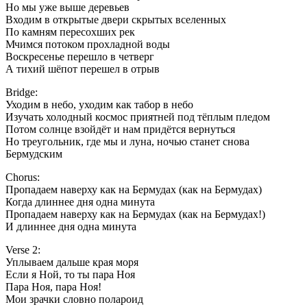
Но мы уже выше деревьев
Входим в открытые двери cкрытых вселенных
По камням пересохших рек
Мчимся потоком прохладной воды
Воскресенье перешло в четверг
А тихий шёпот перешел в отрыв
Bridge:
Уходим в небо, уходим как табор в небо
Изучать холодный космос приятней под тёплым пледом
Потом солнце взойдёт и нам придётся вернуться
Но треугольник, где мы и луна, ночью станет снова
Бермудским
Chorus:
Пропадаем наверху как на Бермудах (как на Бермудах)
Когда длиннее дня одна минута
Пропадаем наверху как на Бермудах (как на Бермудах!)
И длиннее дня одна минута
Verse 2:
Уплываем дальше края моря
Если я Ной, то ты пара Ноя
Пара Ноя, пара Ноя!
Мои зрачки словно полароид