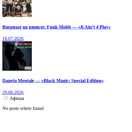
Впервые на виниле: Funk Mobb — «It Ain’t 4 Play»
18.07.2026
Daneja Mentale — «Black Magic: Special Edition»
29.06.2026
Афиша
No posts where found