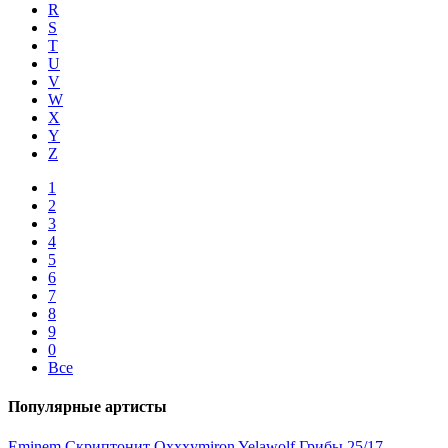
R
S
T
U
V
W
X
Y
Z
1
2
3
4
5
6
7
8
9
0
Все
Популярные артисты
Eminem
Скриптонит
Oxxxymiron
Yelawolf
Грибы
25/17