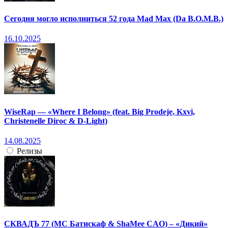
Сегодня могло исполниться 52 года Mad Max (Da B.O.M.B.)
16.10.2025
WiseRap — «Where I Belong» (feat. Big Prodeje, Kxvi,
Christenelle Diroc & D-Light)
14.08.2025
Релизы
СКВАДЪ 77 (МС Батискаф & ShaMee CAO) – «Дикий»