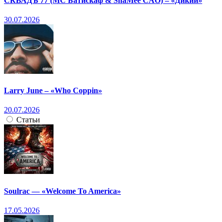
СКВАДЪ 77 (МС Батискаф & ShaMee CAO) – «Дикий»
30.07.2026
Larry June – «Who Coppin»
20.07.2026
Статьи
Soulrac — «Welcome To America»
17.05.2026