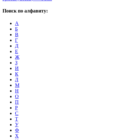
Поиск по алфавиту:
А
Б
В
Г
Д
Е
Ж
З
И
К
Л
М
Н
О
П
Р
С
Т
У
Ф
Х