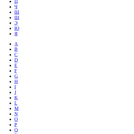
Ц
Ч
Ш
Щ
Э
Ю
Я
A
B
C
D
E
F
G
H
I
J
K
L
M
N
O
P
Q