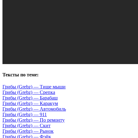
Тексты по теме:
Грибы (Grebz) — Тише мыши
Грибы (Grebz) — Срепка
Грибы (Grebz) — Барабаш
Грибы (Grebz) — Каракум
Грибы (Grebz) — Автомобиль
Грибы (Grebz) — 911
Грибы (Grebz) — По ремонту
Грибы (Grebz) — Скит
Грибы (Grebz) — Рынок
Грибы (Grebz) — Фэйк