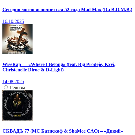
Сегодня могло исполниться 52 года Mad Max (Da B.O.M.B.)
16.10.2025
WiseRap — «Where I Belong» (feat. Big Prodeje, Kxvi,
Christenelle Diroc & D-Light)
14.08.2025
Релизы
СКВАДЪ 77 (МС Батискаф & ShaMee CAO) – «Дикий»