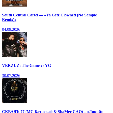
South Central Cartel — «Ya Getz Clowned (No Sample
Remix)»
04.08.2026
VERZUZ: The Game vs YG
30.07.2026
СКВАДЪ 77 (МС Батискаф & ShaMee CAO) – «Дикий»