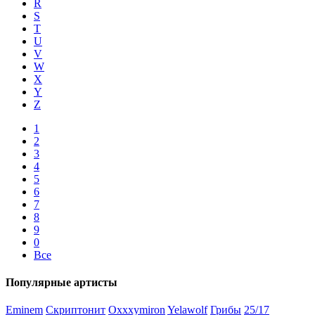
R
S
T
U
V
W
X
Y
Z
1
2
3
4
5
6
7
8
9
0
Все
Популярные артисты
Eminem
Скриптонит
Oxxxymiron
Yelawolf
Грибы
25/17