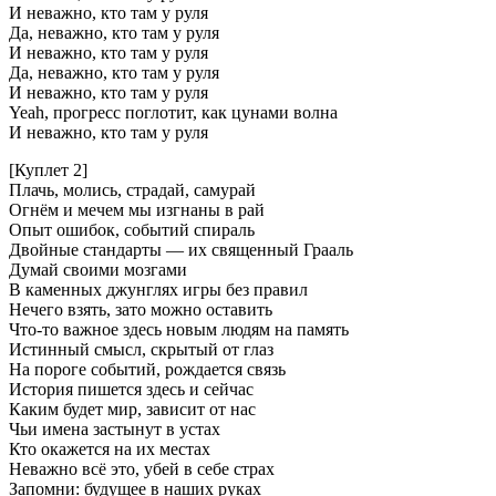
И неважно, кто там у руля
Да, неважно, кто там у руля
И неважно, кто там у руля
Да, неважно, кто там у руля
И неважно, кто там у руля
Yeah, прогресс поглотит, как цунами волна
И неважно, кто там у руля
[Куплет 2]
Плачь, молись, страдай, самурай
Огнём и мечем мы изгнаны в рай
Опыт ошибок, событий спираль
Двойные стандарты — их священный Грааль
Думай своими мозгами
В каменных джунглях игры без правил
Нечего взять, зато можно оставить
Что-то важное здесь новым людям на память
Истинный смысл, скрытый от глаз
На пороге событий, рождается связь
История пишется здесь и сейчас
Каким будет мир, зависит от нас
Чьи имена застынут в устах
Кто окажется на их местах
Неважно всё это, убей в себе страх
Запомни: будущее в наших руках