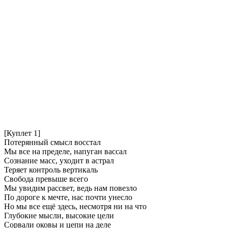
[Куплет 1]
Потерянный смысл восстал
Мы все на пределе, напуган вассал
Сознание масс, уходит в астрал
Теряет контроль вертикаль
Свобода превыше всего
Мы увидим рассвет, ведь нам повезло
По дороге к мечте, нас почти унесло
Но мы все ещё здесь, несмотря ни на что
Глубокие мысли, высокие цели
Сорвали оковы и цепи на деле