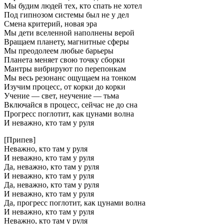
Мы будим людей тех, кто спать не хотел
Под гипнозом системы был не у дел
Смена критерий, новая эра
Мы дети вселенной наполнены верой
Вращаем планету, магнитные сферы
Мы преодолеем любые барьеры
Планета меняет свою точку сборки
Мантры вибрируют по перепонкам
Мы весь резонанс ощущаем на тонком
Изучим процесс, от корки до корки
Учение — свет, неучение — тьма
Включайся в процесс, сейчас не до сна
Прогресс поглотит, как цунами волна
И неважно, кто там у руля
[Припев]
Неважно, кто там у руля
И неважно, кто там у руля
Да, неважно, кто там у руля
И неважно, кто там у руля
Да, неважно, кто там у руля
И неважно, кто там у руля
Да, прогресс поглотит, как цунами волна
И неважно, кто там у руля
Неважно, кто там у руля