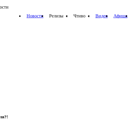
вости
Новости
Релизы
Чтиво
Видео
Афиша
ля?!