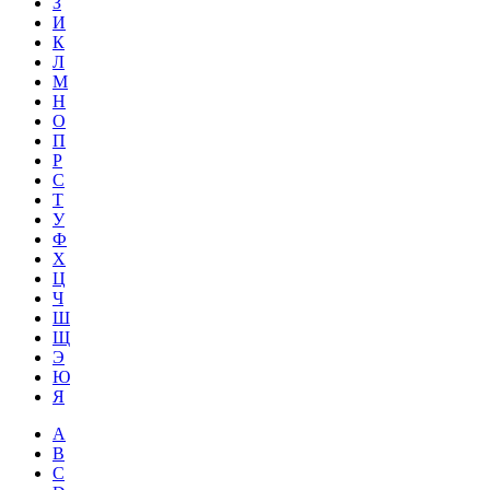
З
И
К
Л
М
Н
О
П
Р
С
Т
У
Ф
Х
Ц
Ч
Ш
Щ
Э
Ю
Я
A
B
C