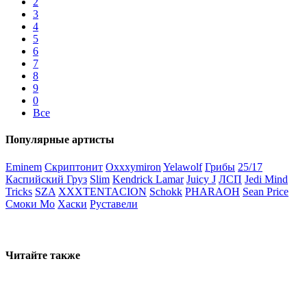
2
3
4
5
6
7
8
9
0
Все
Популярные артисты
Eminem
Скриптонит
Oxxxymiron
Yelawolf
Грибы
25/17
Каспийский Груз
Slim
Kendrick Lamar
Juicy J
ЛСП
Jedi Mind
Tricks
SZA
XXXTENTACION
Schokk
PHARAOH
Sean Price
Смоки Мо
Хаски
Руставели
Читайте также