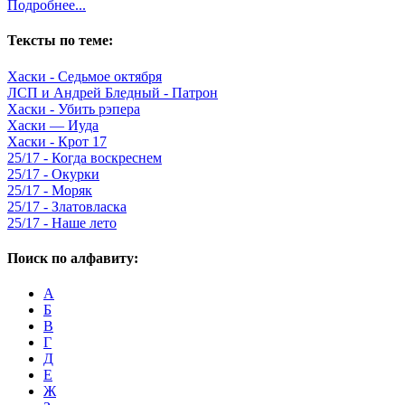
Подробнее...
Тексты по теме:
Хаски - Седьмое октября
ЛСП и Андрей Бледный - Патрон
Хаски - Убить рэпера
Хаски — Иуда
Хаски - Крот 17
25/17 - Когда воскреснем
25/17 - Окурки
25/17 - Моряк
25/17 - Златовласка
25/17 - Наше лето
Поиск по алфавиту:
А
Б
В
Г
Д
Е
Ж