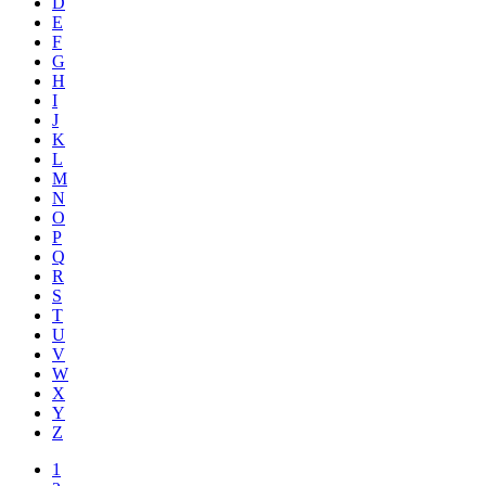
D
E
F
G
H
I
J
K
L
M
N
O
P
Q
R
S
T
U
V
W
X
Y
Z
1