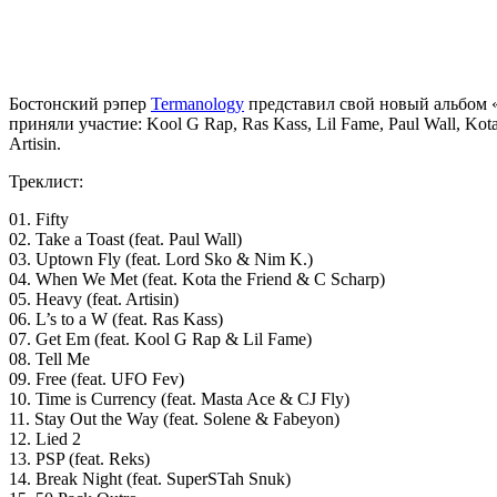
Бостонский рэпер
Termanology
представил свой новый альбом 
приняли участие: Kool G Rap, Ras Kass, Lil Fame, Paul Wall, Kota
Artisin.
Треклист:
01. Fifty
02. Take a Toast (feat. Paul Wall)
03. Uptown Fly (feat. Lord Sko & Nim K.)
04. When We Met (feat. Kota the Friend & C Scharp)
05. Heavy (feat. Artisin)
06. L’s to a W (feat. Ras Kass)
07. Get Em (feat. Kool G Rap & Lil Fame)
08. Tell Me
09. Free (feat. UFO Fev)
10. Time is Currency (feat. Masta Ace & CJ Fly)
11. Stay Out the Way (feat. Solene & Fabeyon)
12. Lied 2
13. PSP (feat. Reks)
14. Break Night (feat. SuperSTah Snuk)