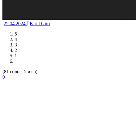
25.04.2024
Kirill Giro
5
4
3
2
1
(81 голос, 5 из 5)
0