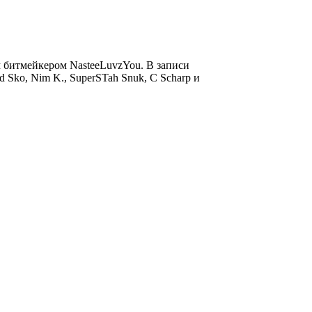
 битмейкером NasteeLuvzYou. В записи
ord Sko, Nim K., SuperSTah Snuk, C Scharp и