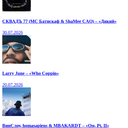
СКВАДЪ 77 (МС Батискаф & ShaMee CAO) – «Дикий»
30.07.2026
Larry June – «Who Coppin»
20.07.2026
ВинСлоу, homasapiens & MBAKARDT – «Ом, Pt. II»