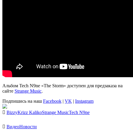
Альбом
Tech N9ne «The Storm»
доступен для предзаказа на
сайте
Strange Music
.
Подпишись на наш
Facebook
|
VK
|
Instagram
Bizzy
Krizz Kaliko
Strange Music
Tech N9ne
Видео
Новости