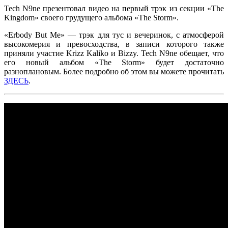
Tech N9ne
презентовал видео на первый трэк из секции
«The
Kingdom»
своего грудущего альбома
«The Storm».
«Erbody But Me»
— трэк для тус и вечеринок, с атмосферой
высокомерия и превосходства, в записи которого также
приняли участие
Krizz Kaliko
и
Bizzy
.
Tech N9ne
обещает, что
его новый альбом
«The Storm»
будет достаточно
разноплановым. Более подробно об этом вы можете прочитать
ЗДЕСЬ
.