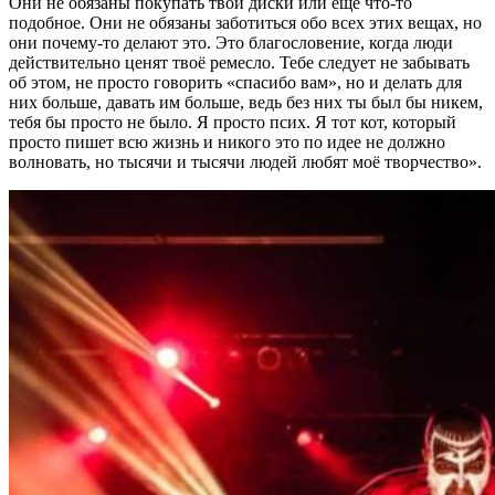
Они не обязаны покупать твои диски или ещё что-то
подобное. Они не обязаны заботиться обо всех этих вещах, но
они почему-то делают это. Это благословение, когда люди
действительно ценят твоё ремесло. Тебе следует не забывать
об этом, не просто говорить «спасибо вам», но и делать для
них больше, давать им больше, ведь без них ты был бы никем,
тебя бы просто не было. Я просто псих. Я тот кот, который
просто пишет всю жизнь и никого это по идее не должно
волновать, но тысячи и тысячи людей любят моё творчество».