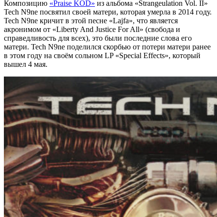
Композицию
«Praise KOD»
из альбома
«Strangeulation Vol. II»
Tech N9ne
посвятил своей матери, которая умерла в 2014 году.
Tech N9ne
кричит в этой песне
«Lajfa»,
что является
акронимом от
«Liberty And Justice For All»
(свобода и
справедливость для всех), это были последние слова его
матери.
Tech N9ne
поделился скорбью от потери матери ранее
в этом году на своём сольном LP
«Special Effects»
, который
вышел 4 мая.