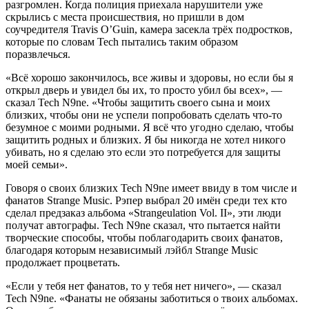
разгромлен. Когда полиция приехала нарушители уже
скрылись с места происшествия, но пришли в дом
соучредителя
Travis O’Guin
, камера засекла трёх подростков,
которые по словам
Tech
пытались таким образом
поразвлечься.
«Всё хорошо закончилось, все живы и здоровы, но если бы я
открыл дверь и увидел бы их, то просто убил бы всех», —
сказал
Tech N9ne
. «Чтобы защитить своего сына и моих
близких, чтобы они не успели попробовать сделать что-то
безумное с моими родными. Я всё что угодно сделаю, чтобы
защитить родных и близких. Я бы никогда не хотел никого
убивать, но я сделаю это если это потребуется для защиты
моей семьи».
Говоря о своих близких
Tech N9ne
имеет ввиду в том числе и
фанатов
Strange
Music
. Рэпер выбрал 20 имён среди тех кто
сделал предзаказ альбома
«Strangeulation Vol. II»
, эти люди
получат автографы.
Tech N9ne
сказал, что пытается найти
творческие способы, чтобы поблагодарить своих фанатов,
благодаря которым независимый лэйбл
Strange Music
продолжает процветать.
«Если у тебя нет фанатов, то у тебя нет ничего», — сказал
Tech N9ne
. «Фанаты не обязаны заботиться о твоих альбомах.