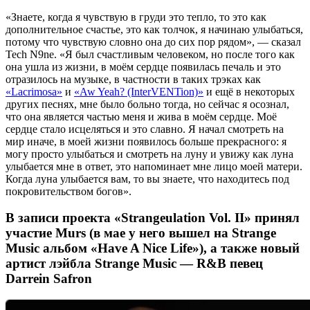
«Знаете, когда я чувствую в груди это тепло, то это как
дополнительное счастье, это как толчок, я начинаю улыбаться,
потому что чувствую словно она до сих пор рядом», — сказал
Tech N9ne
. «Я был счастливым человеком, но после того как
она ушла из жизни, в моём сердце появилась печаль и это
отразилось на музыке, в частности в таких трэках как
«Lacrimosa»
и
«Aw Yeah? (InterVENTion)»
и ещё в некоторых
других песнях, мне было больно тогда, но сейчас я осознал,
что она является частью меня и жива в моём сердце. Моё
сердце стало исцеляться и это славно. Я начал смотреть на
мир иначе, в моей жизни появилось больше прекрасного: я
могу просто улыбаться и смотреть на луну и увижу как луна
улыбается мне в ответ, это напоминает мне лицо моей матери.
Когда луна улыбается вам, то вы знаете, что находитесь под
покровительством богов».
В записи проекта
«Strangeulation Vol. II»
принял
участие
Murs (в мае у него вышел на Strange
Music альбом «Have A Nice Life»)
, а также новый
артист лэйбла
Strange Music — R&B певец
Darrein Safron