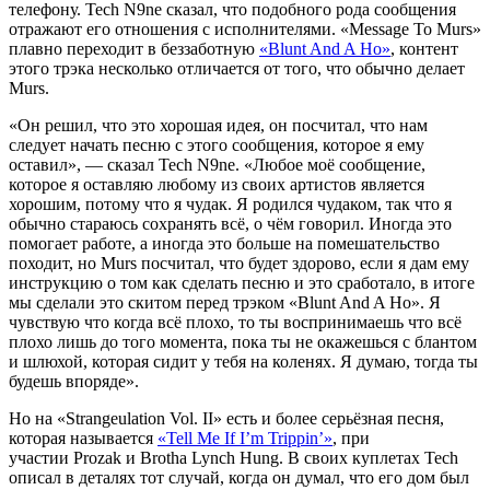
телефону.
Tech N9ne
сказал, что подобного рода сообщения
отражают его отношения с исполнителями.
«Message To Murs»
плавно переходит в беззаботную
«Blunt And A Ho»
, контент
этого трэка несколько отличается от того, что обычно делает
Murs
.
«Он решил, что это хорошая идея, он посчитал, что нам
следует начать песню с этого сообщения, которое я ему
оставил», — сказал
Tech N9ne
. «Любое моё сообщение,
которое я оставляю любому из своих артистов является
хорошим, потому что я чудак. Я родился чудаком, так что я
обычно стараюсь сохранять всё, о чём говорил. Иногда это
помогает работе, а иногда это больше на помешательство
походит, но
Murs
посчитал, что будет здорово, если я дам ему
инструкцию о том как сделать песню и это сработало, в итоге
мы сделали это скитом перед трэком
«Blunt And A Ho»
. Я
чувствую что когда всё плохо, то ты воспринимаешь что всё
плохо лишь до того момента, пока ты не окажешься с блантом
и шлюхой, которая сидит у тебя на коленях. Я думаю, тогда ты
будешь впоряде».
Но на
«Strangeulation Vol. II»
есть и более серьёзная песня,
которая называется
«Tell Me If I’m Trippin’»
, при
участии
Prozak
и
Brotha Lynch Hung
. В своих куплетах
Tech
описал в деталях тот случай, когда он думал, что его дом был