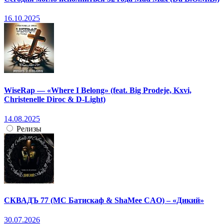
16.10.2025
WiseRap — «Where I Belong» (feat. Big Prodeje, Kxvi,
Christenelle Diroc & D-Light)
14.08.2025
Релизы
СКВАДЪ 77 (МС Батискаф & ShaMee CAO) – «Дикий»
30.07.2026