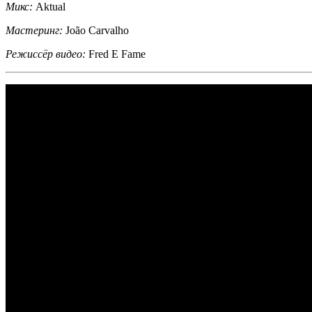
Микс:
Aktual
Мастеринг:
João Carvalho
Режиссёр видео:
Fred E Fame