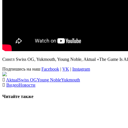
Сингл
Swiss OG, Yukmouth, Young Noble, Aktual «The Game Is Al
Подпишись на наш
Facebook
|
VK
|
Instagram
Aktual
Swiss OG
Young Noble
Yukmouth
Видео
Новости
Читайте также