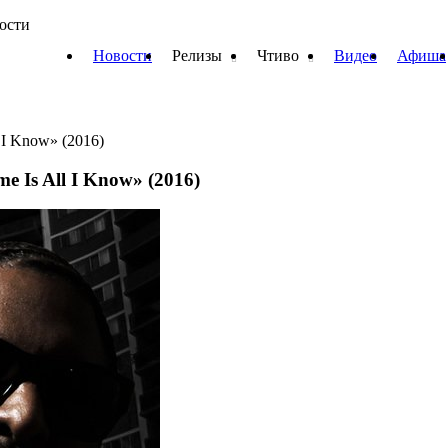
вости
Новости
Релизы
Чтиво
Видео
Афиша
 I Know» (2016)
e Is All I Know» (2016)