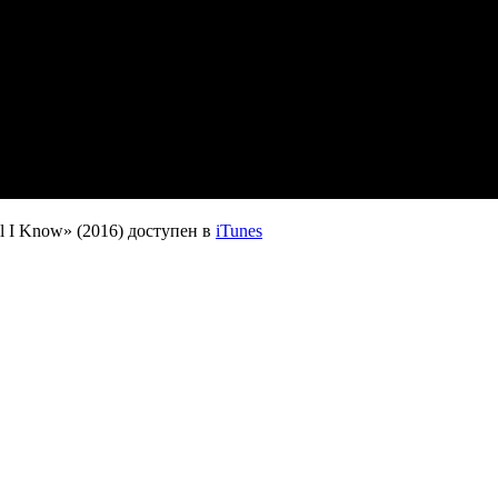
l I Know» (2016)
доступен в
iTunes