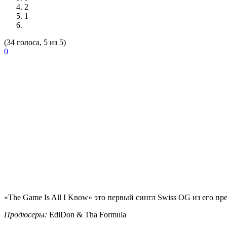
2
1
(34 голоса, 5 из 5)
0
«The Game Is All I Know»
это первый сингл
Swiss OG
из его пр
Продюсеры:
EdiDon & Tha Formula