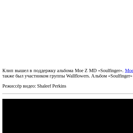
Клип вышел в поддержку альбома
Moe Z MD «Soulfinger»
.
Mo
также был участником группы
Wallflowers
. Альбом
«Soulfinger»
Режиссёр видео:
Shaleef Perkins