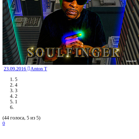
23.09.2016
Anton T
5
4
3
2
1
(44 голоса, 5 из 5)
0