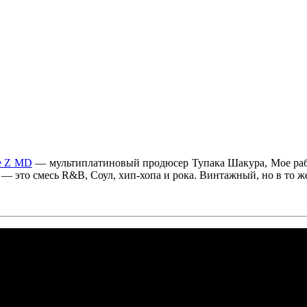
e Z MD
— мультиплатиновый продюсер
Тупака Шакура, Moe
раб
— это смесь R&B, Соул, хип-хопа и рока. Винтажный, но в то ж