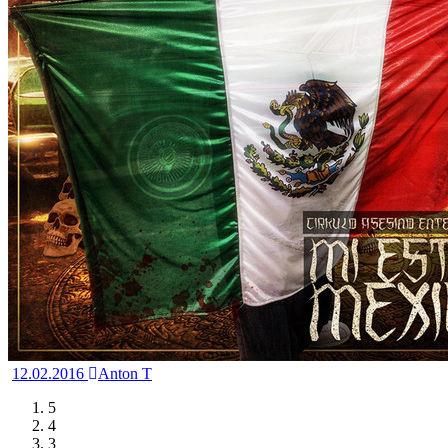
12.02.2016
Anton T
5
4
3