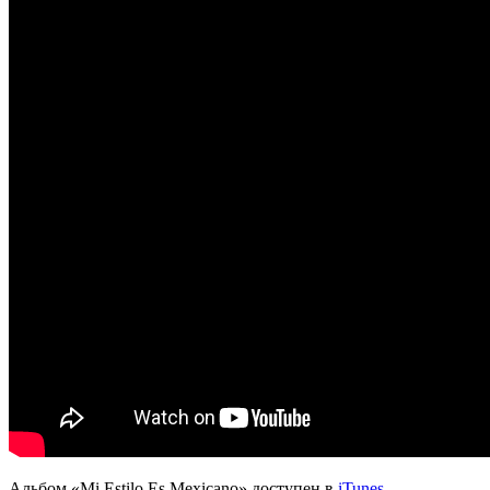
Альбом
«Mi Estilo Es Mexicano»
доступен в
iTunes