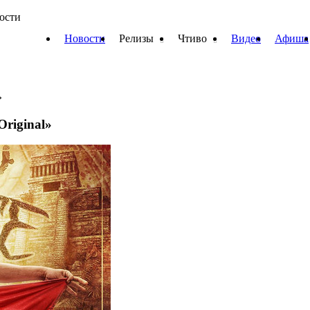
вости
Новости
Релизы
Чтиво
Видео
Афиша
»
Original»