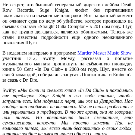
Не секрет, что бывший генеральный директор лейбла
Death
Row Records, Suge Knight,
любит без приглашения
вламываться на съемочные площадки. Вот на данный момент
он ожидает суда по делу об убийстве, которое произошло на
съемках фильма
«Straight Outta Compton»
в 2015-ом году.
Шуг
,
как не трудно догадаться, является обвиняемым. Теперь же
стали известны подробности еще одного неожиданного
появления
Шуга
.
В недавнем интервью в программе
Murder Master Music Show
,
участник
D12, Swifty McVay
, рассказал о попытке
музыкального магната проникнуть на съёмочную площадку
клипа
50 Cent «In Da Club»
в 2003-ом году.
Шуг
, вместе со
своей командой, собирались запугать
Полтинника
и
Eminem’a
за связь с
Dr. Dre
.
Swifty:
«Мы были на съемках клипа
«In Da Club»
и находились
вне трейлеров.
Suge Knight
и его люди пришли, чтобы
запугать всех. Мы подумали: черт, мы же из Детройта. Нас
вообще эти проблемы не касаются. Мы не стали разбегаться
или укрываться в трейлерах. В то же время, они не говорили
нам ничего. Но впечатления были смешанные, это
сумасшествие какое-то. Мы просто замерли. Нас не
волновало ничего, мы всего лишь беспокоились о своих людях,
которые вообще не имеют ничего общего с этим».