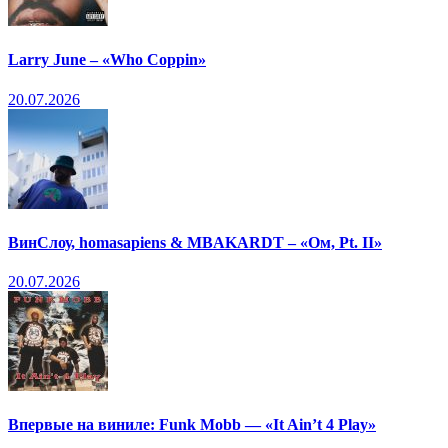
Larry June – «Who Coppin»
20.07.2026
ВинСлоу, homasapiens & MBAKARDT – «Ом, Pt. II»
20.07.2026
Впервые на виниле: Funk Mobb — «It Ain’t 4 Play»