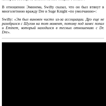
В отношении
Эминема, Swifty
сказал, что он был втянут в
многолетнюю вражду
Dre
и
Suge Knight
«по умолчанию»:
Swifty:
«
Эм
был виновен чисто из-за ассоциации.
Дрэ
еще не
разобрался с
Шугом
на тот момент, потому под замес попал
и
Eminem
, который находился в тесных отношениях с
Dr.
Dre
».