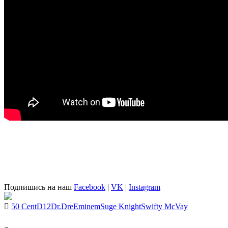
Подпишись на наш
Facebook
|
VK
|
Instagram
50 Cent
D12
Dr.Dre
Eminem
Suge Knight
Swifty McVay