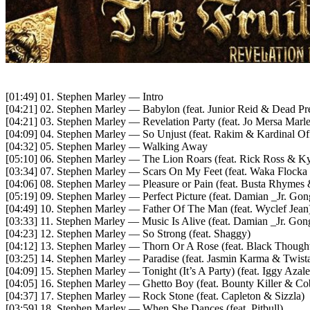
[01:49] 01. Stephen Marley — Intro
[04:21] 02. Stephen Marley — Babylon (feat. Junior Reid & Dead Pr
[04:21] 03. Stephen Marley — Revelation Party (feat. Jo Mersa Marl
[04:09] 04. Stephen Marley — So Unjust (feat. Rakim & Kardinal Off
[04:32] 05. Stephen Marley — Walking Away
[05:10] 06. Stephen Marley — The Lion Roars (feat. Rick Ross & K
[03:34] 07. Stephen Marley — Scars On My Feet (feat. Waka Flocka
[04:06] 08. Stephen Marley — Pleasure or Pain (feat. Busta Rhymes
[05:19] 09. Stephen Marley — Perfect Picture (feat. Damian _Jr. Go
[04:49] 10. Stephen Marley — Father Of The Man (feat. Wyclef Jean
[03:33] 11. Stephen Marley — Music Is Alive (feat. Damian _Jr. Gon
[04:23] 12. Stephen Marley — So Strong (feat. Shaggy)
[04:12] 13. Stephen Marley — Thorn Or A Rose (feat. Black Though
[03:25] 14. Stephen Marley — Paradise (feat. Jasmin Karma & Twist
[04:09] 15. Stephen Marley — Tonight (It’s A Party) (feat. Iggy Az
[04:05] 16. Stephen Marley — Ghetto Boy (feat. Bounty Killer & Co
[04:37] 17. Stephen Marley — Rock Stone (feat. Capleton & Sizzla)
[03:59] 18. Stephen Marley — When She Dances (feat. Pitbull)