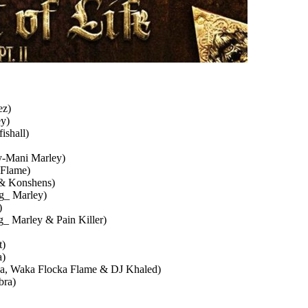
ez)
ey)
ishall)
y-Mani Marley)
 Flame)
 & Konshens)
ng_ Marley)
)
g_ Marley & Pain Killer)
t)
a)
alea, Waka Flocka Flame & DJ Khaled)
bra)