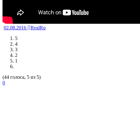
02.08.2016
RealRu
5
4
3
2
1
(44 голоса, 5 из 5)
0