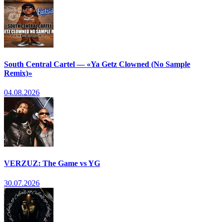
South Central Cartel — «Ya Getz Clowned (No Sample
Remix)»
04.08.2026
VERZUZ: The Game vs YG
30.07.2026