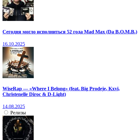
Сегодня могло исполниться 52 года Mad Max (Da B.O.M.B.)
16.10.2025
WiseRap — «Where I Belong» (feat. Big Prodeje, Kxvi,
Christenelle Diroc & D-Light)
14.08.2025
Релизы