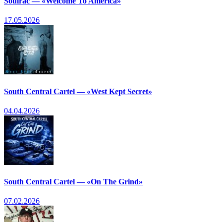
Soulrac — «Welcome To America»
17.05.2026
South Central Cartel — «West Kept Secret»
04.04.2026
South Central Cartel — «On The Grind»
07.02.2026