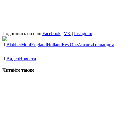
Подпишись на наш
Facebook
|
VK
|
Instagram
BlabberMouf
England
Holland
Res One
Англия
Голландия
Видео
Новости
Читайте также