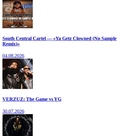
South Central Cartel — «Ya Getz Clowned (No Sample
Remix)»
04.08.2026
VERZUZ: The Game vs YG
30.07.2026