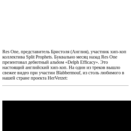
Res One,
представитель Бристоля (Англия), участник хип-хоп
коллектива
Split Prophets.
Буквально месяц назад
Res One
презентовал дебютный альбом
«Delph Efficacy».
Это
настоящий английский хип-хоп. На один из треков вышло
свежее видео при участии
Blabbermouf,
из столь любимого в
нашей стране проекта
HerVerzet: