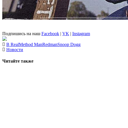
Подпишись на наш
Facebook
|
VK
|
Instagram
B Real
Method Man
Redman
Snoop Dogg
Новости
Читайте также