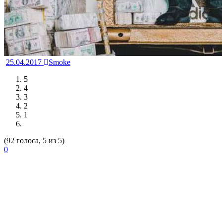
25.04.2017
Smoke
5
4
3
2
1
(92 голоса, 5 из 5)
0