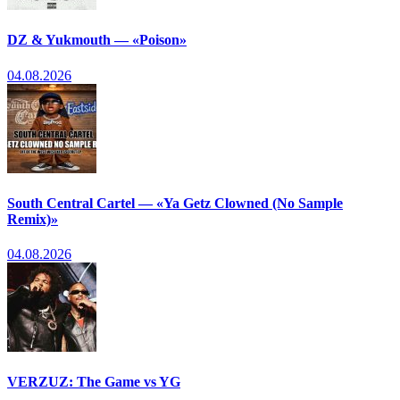
DZ & Yukmouth — «Poison»
04.08.2026
South Central Cartel — «Ya Getz Clowned (No Sample
Remix)»
04.08.2026
VERZUZ: The Game vs YG