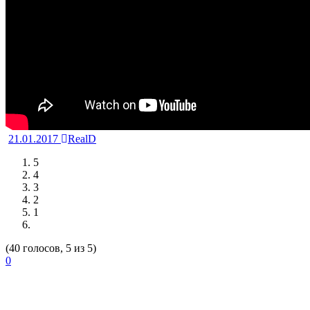
21.01.2017
RealD
5
4
3
2
1
(40 голосов, 5 из 5)
0