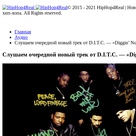
© 2015 - 2021 HipHop4Real | Но
хип-хопа. All Rights reserved.
Главная
Аудио
Слушаем очередной новый трек от D.I.T.C. — «Diggin’ N
Слушаем очередной новый трек от D.I.T.C. — «Di