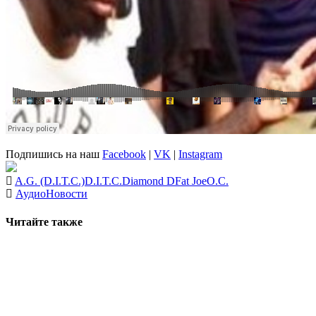
Подпишись на наш
Facebook
|
VK
|
Instagram
A.G. (D.I.T.C.)
D.I.T.C.
Diamond D
Fat Joe
O.C.
Аудио
Новости
Читайте также