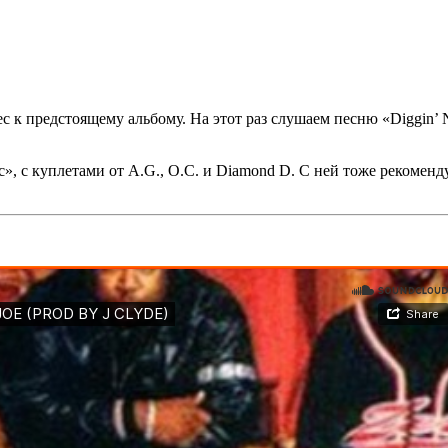
с к предстоящему альбому. На этот раз слушаем песню
«Diggin’
c»
, с куплетами от
A.G.
,
O.C.
и
Diamond D
. С ней тоже рекоменд