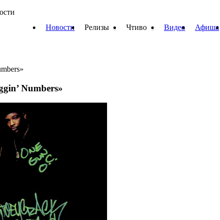
вости
Новости
Релизы
Чтиво
Видео
Афиша
umbers»
ggin’ Numbers»