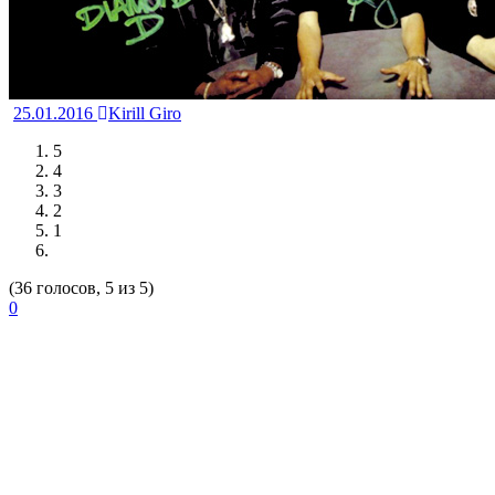
25.01.2016
Kirill Giro
5
4
3
2
1
(36 голосов, 5 из 5)
0