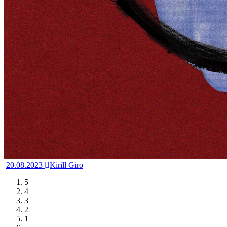
20.08.2023
Kirill Giro
5
4
3
2
1