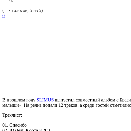
(117 голосов, 5 из 5)
0
В прошлом году
SLIMUS
выпустил совместный альбом с Браз
малыши». На релиз попали 12 треков, а среди гостей отмети
Треклист:
01. Спасибо
02. Ю (feat. Kooza K2O)