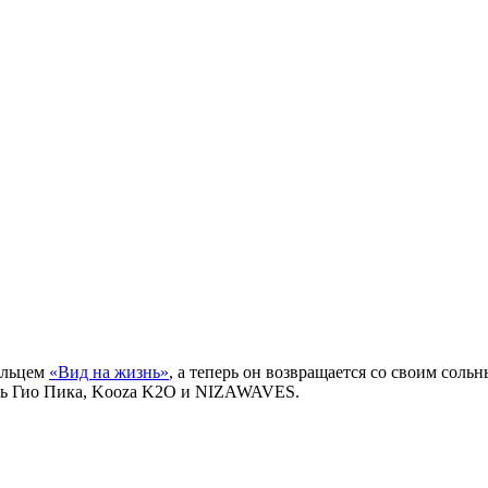
ильцем
«Вид на жизнь»
, а теперь он возвращается со своим сол
лись Гио Пика, Kooza K2O и NIZAWAVES.