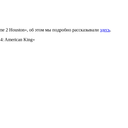
me 2 Houston
», об этом мы подробно рассказывали
здесь
.
 4: American King
«