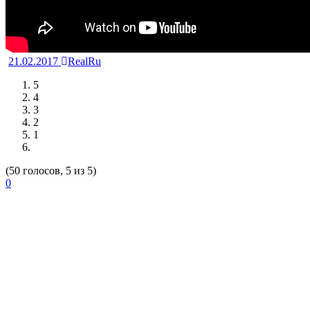
21.02.2017
RealRu
5
4
3
2
1
(50 голосов, 5 из 5)
0