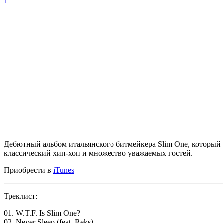
1
Дебютный альбом итальянского битмейкера
Slim One
, который
классический хип-хоп и множество уважаемых гостей.
Приобрести в
iTunes
Треклист:
01. W.T.F. Is Slim One?
02. Never Sleep (feat. Reks)