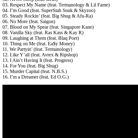
03. Respect My Name (feat. Termanology & Lil Fame)
04. I’m Good (feat. SuperStah Snuk & Skyzoo)
05. Steady Rockin’ (feat. Big Shug & Afu-Ra)
06. No More (feat. Saigon)
07. Blood on My Spear (feat. Singapore Kane)
08. Vanilla Sky (feat. Ras Kass & Kay R)
09. Laughing at Them (feat. Blaq Poet)
10. Thing on Me (feat. Ea$y Money)
11. We Partyin’ (feat. Termanology)
12. Like Y’all (feat. Avrex & Ripshop)
13. I Ain’t Having It (feat. Progress)
14. For You (feat. Big Shug)
15. Murder Capital (feat. N.B.S.)
16. I’m a Dreamer (feat. Ed O.G.)