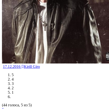
17.12.2016
Kirill Giro
5
4
3
2
1
(44 голоса, 5 из 5)