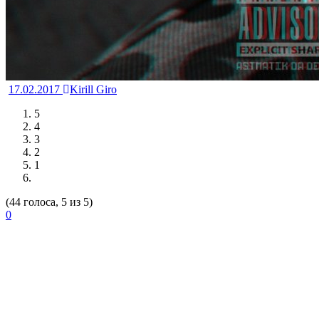
17.02.2017
Kirill Giro
5
4
3
2
1
(44 голоса, 5 из 5)
0