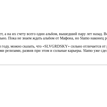
т, а на их счету всего один альбом, вышедший пару лет назад.
льно. Пока не знаем ждать альбом от
Мафона
, но
Slamo
наконец р
году, можно сказать, что
«SLVGRDSKY»
сильно отличается от
ыми релизами, развив при этом и сольные карьеры.
Slamo
уже сдел