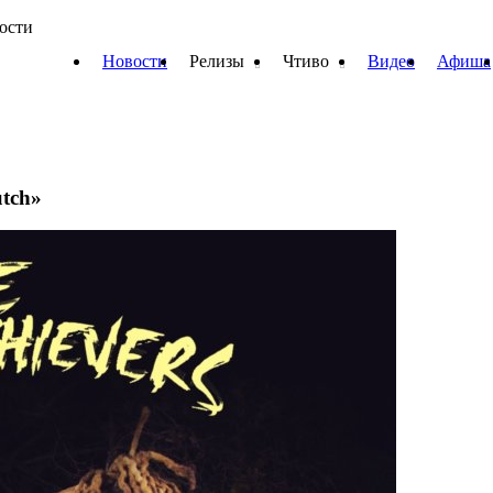
вости
Новости
Релизы
Чтиво
Видео
Афиша
utch»