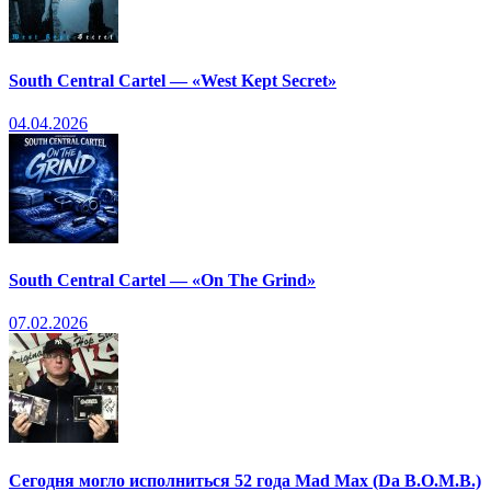
South Central Cartel — «West Kept Secret»
04.04.2026
South Central Cartel — «On The Grind»
07.02.2026
Сегодня могло исполниться 52 года Mad Max (Da B.O.M.B.)