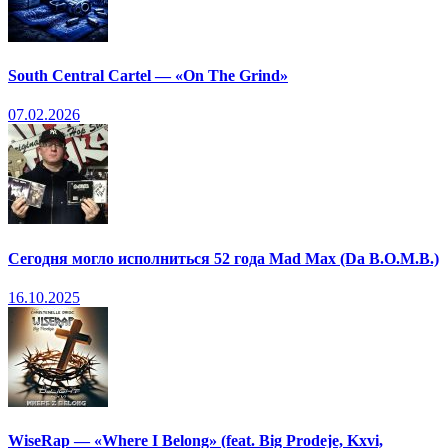
South Central Cartel — «On The Grind»
07.02.2026
Сегодня могло исполниться 52 года Mad Max (Da B.O.M.B.)
16.10.2025
WiseRap — «Where I Belong» (feat. Big Prodeje, Kxvi,