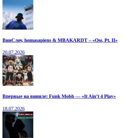
ВинСлоу, homasapiens & MBAKARDT – «Ом, Pt. II»
20.07.2026
Впервые на виниле: Funk Mobb — «It Ain’t 4 Play»
18.07.2026