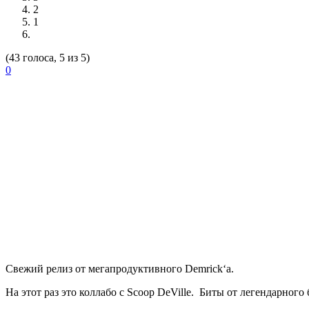
2
1
(43 голоса, 5 из 5)
0
Свежий релиз от мегапродуктивного
Demrick
‘а.
На этот раз это коллабо с
Scoop
DeVille
. Биты от легендарного