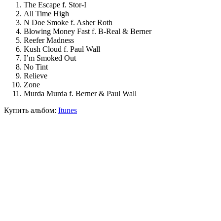
The Escape f. Stor-I
All Time High
N Doe Smoke f. Asher Roth
Blowing Money Fast f. B-Real & Berner
Reefer Madness
Kush Cloud f. Paul Wall
I’m Smoked Out
No Tint
Relieve
Zone
Murda Murda f. Berner & Paul Wall
Купить альбом:
Itunes