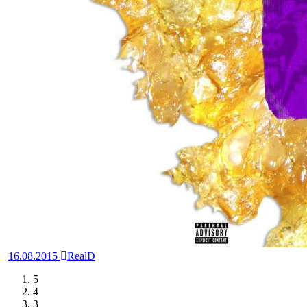
16.08.2015
RealD
5
4
3