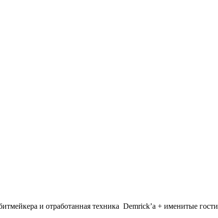
 битмейкера и отработанная техника
Demrick’а +
именитые гост