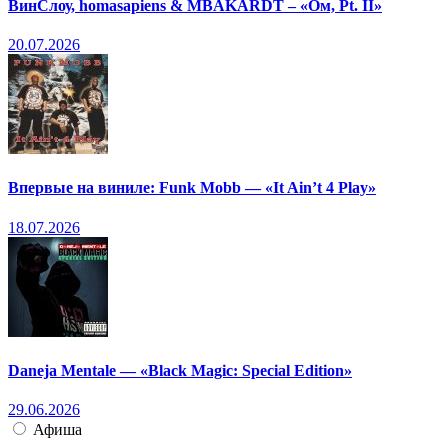
ВинСлоу, homasapiens & MBAKARDT – «Ом, Pt. II»
20.07.2026
Впервые на виниле: Funk Mobb — «It Ain’t 4 Play»
18.07.2026
Daneja Mentale — «Black Magic: Special Edition»
29.06.2026
Афиша