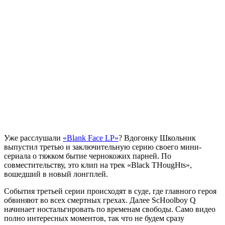
Уже расслушали
«Blank Face LP»
? Вдогонку
Школьник
выпустил третью и заключительную серию своего мини-
сериала о тяжком бытие чернокожих парней. По
совместительству, это клип на трек
«Black THougHts»
,
вошедший в новый лонгплей.
События третьей серии происходят в суде, где главного героя
обвиняют во всех смертных грехах. Далее
ScHoolboy Q
начинает ностальгировать по временам свободы. Само видео
полно интересных моментов, так что не будем сразу