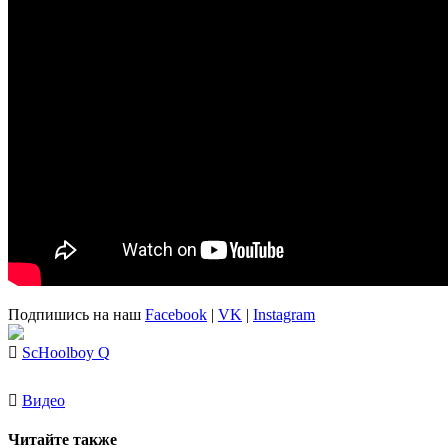
Подпишись на наш
Facebook
|
VK
|
Instagram
ScHoolboy Q
Видео
Читайте также