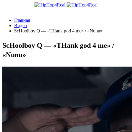
Главная
Видео
ScHoolboy Q — «THank god 4 me» / «Nunu»
ScHoolboy Q — «THank god 4 me» /
«Nunu»