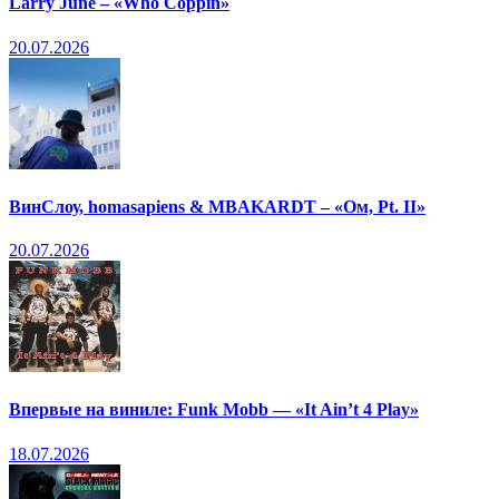
Larry June – «Who Coppin»
20.07.2026
ВинСлоу, homasapiens & MBAKARDT – «Ом, Pt. II»
20.07.2026
Впервые на виниле: Funk Mobb — «It Ain’t 4 Play»
18.07.2026