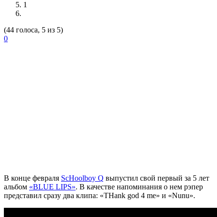
1
(44 голоса, 5 из 5)
0
В конце февраля
ScHoolboy Q
выпустил свой первый за 5 лет
альбом
«BLUE LIPS»
. В качестве напоминания о нем рэпер
представил сразу два клипа: «THank god 4 me» и «Nunu».