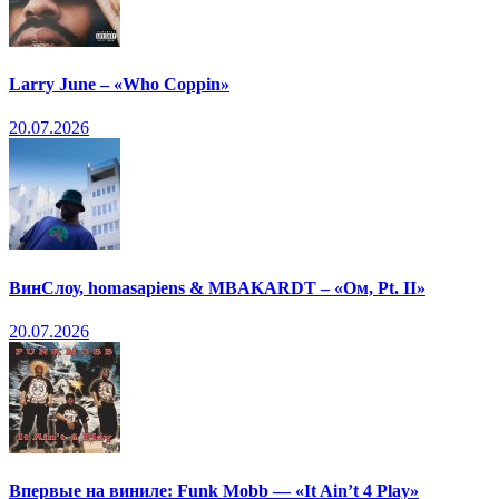
Larry June – «Who Coppin»
20.07.2026
ВинСлоу, homasapiens & MBAKARDT – «Ом, Pt. II»
20.07.2026
Впервые на виниле: Funk Mobb — «It Ain’t 4 Play»