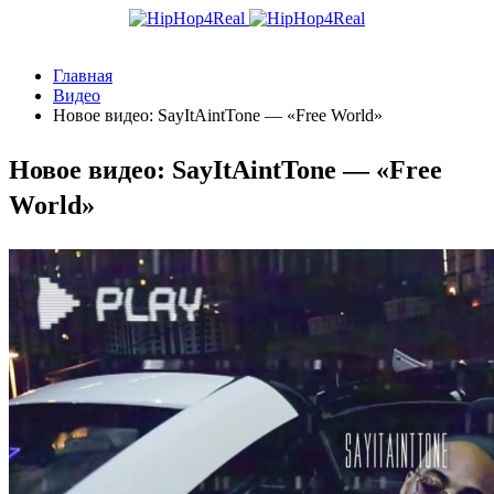
Главная
Видео
Новое видео: SayItAintTone — «Free World»
Новое видео: SayItAintTone — «Free
World»