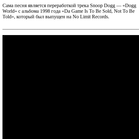
Сама песня является переработкой трека
Snoop Dogg — «Dogg
World»
с альбома 1998 года
«Da Game Is To Be Sold, Not To Be
Told»
, который был выпущен на
No Limit Records
.
_______________________________________________________