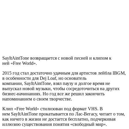
SayItAintTone
возвращается с новой песней и клипом к
ней
«Free World»
.
2015 год стал достаточно удачным для артистов лейбла
IBGM
,
в особенности для
Dej Loaf
, но основатель
компании,
SayItAintTone
, взял паузу и долгое время не
выпускал новой музыки, чтобы сосредоточиться на других
бизнес-начинаниях. Но год все же решил закончить
напоминанием о своем творчестве.
Клип
«Free World»
стилизован под формат VHS. В
нем
SayItAintTone
прокатывается по Лас-Вегасу, читает о том,
как ничего в жизни не достается бесплатно, подчеркивая
иллюзию существования понятия «свободный мир».