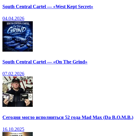
South Central Cartel — «West Kept Secret»
04.04.2026
South Central Cartel — «On The Grind»
07.02.2026
Сегодня могло исполниться 52 года Mad Max (Da B.O.M.B.)
16.10.2025