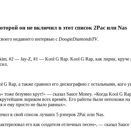
торой он не включил в этот список 2Pac или Nas
своего недавнего интервью с
DoogieDiamondsTV
.
kim,
#2 — Jay-Z,
#1 — Kool G Rap.
Kool G Rap, как лирик, круче
сил.
ol G Rap
, а также сравнил его дискографию с остальными, кого у
s»
тоже безумно крут!» — сказал
Sauce Money
. «Когда
Kool G Ra
то крутейшим лириком всех времён. Его работы были непохожи на 
мя и ему просто не было равных».
ючил в свой список лучших 5 рэперов
2Pac
или
Nas
.
актеризовал его как создателя отличных песен», — сказал
Sauce