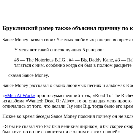
Бруклинский рэпер также объяснил причину по ко
Sauce Money
назвал своих 5 самых любимых рэперов во время 
У меня вот такой список лучших 5 рэперов:
#5 — The Notorious B.I.G.,
#4 — Big Daddy Kane,
#3 — Ra
тягаться с ним, особенно когда он был в полном расцвете 
— сказал
Sauce Money.
Sauce Money
рассказал о своих любимых песнях и альбомах
Ko
«
«Men At Work»
просто сумасшедший трэк,
«Road To The Riche
из альбома
«
Wanted: Dead Or Alive»
, то он стал для меня прос
отличались от того, что делали
Jay
или
Big
, тогда было его вре
Позже во время беседы
Sauce Money
пояснил почему он не вкл
«Я бы не сказал что
Pac
был великим лириком, я бы скорее охар
был крут, но он не сравнится ни с одним из этих парней».