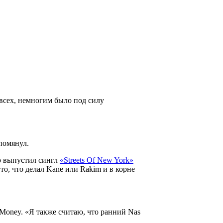
 всех, немногим было под силу
помянул.
p
выпустил сингл
«Streets Of New York»
то, что делал
Kane
или
Rakim
и в корне
 Money
. «Я также считаю, что ранний
Nas