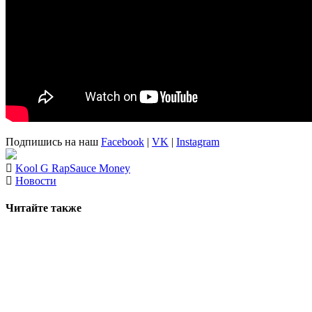
Подпишись на наш
Facebook
|
VK
|
Instagram
Kool G Rap
Sauce Money
Новости
Читайте также