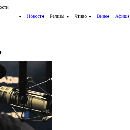
вости
Новости
Релизы
Чтиво
Видео
Афиша
н