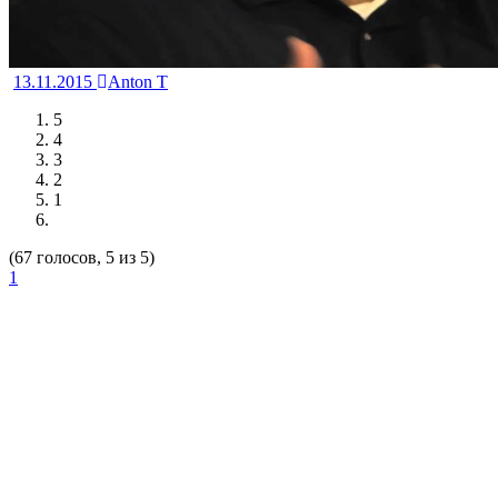
13.11.2015
Anton T
5
4
3
2
1
(67 голосов, 5 из 5)
1