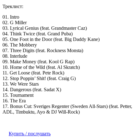
Треклист:
01. Intro
02. G Miller
03. Lyrical Genius (feat. Grandmaster Caz)
04. Think Twice (feat. Grand Puba)
05. One Foot in the Door (feat. Big Daddy Kane)
06. The Mobbery
07. Three Digits (feat. Rockness Monsta)
08. Interlude
09. Make Money (feat. Kool G Rap)
10. Home of the Wild (feat. Al Skratch)
11. Get Loose (feat. Pete Rock)
12. Stop Poppin’ Shit! (feat. Craig G)
13. We Were Stars
14. Dangerous (feat. Sadat X)
15. Tournament
16. The Era
17. Bonus Cut: Sveriges Regenter (Sweden All-Stars) (feat. Petter,
ADL, Timbuktu, Ayo & DJ Will-Rock)
Купить / послушать