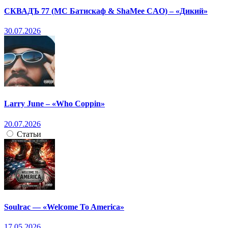
СКВАДЪ 77 (МС Батискаф & ShaMee CAO) – «Дикий»
30.07.2026
Larry June – «Who Coppin»
20.07.2026
Статьи
Soulrac — «Welcome To America»
17.05.2026