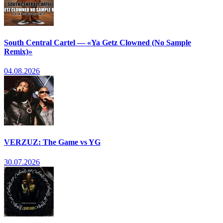
South Central Cartel — «Ya Getz Clowned (No Sample
Remix)»
04.08.2026
VERZUZ: The Game vs YG
30.07.2026