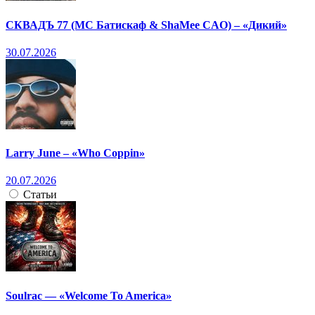
СКВАДЪ 77 (МС Батискаф & ShaMee CAO) – «Дикий»
30.07.2026
Larry June – «Who Coppin»
20.07.2026
Статьи
Soulrac — «Welcome To America»