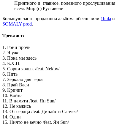
Приятного и, главное, полезного прослушивания
всем. Мир (с) Руставели
Большую часть продакшна альбома обеспечили
1bula
и
SOMALY prod
.
Треклист:
1. Гони прочь
2. Я уже
3. Пока мы здесь
4. Б.Х.Ц.
5. Сорви ярлык /feat. Nekby/
6. Нить
7. Зеркало для героя
8. Прай Васи
9. Кричит
10. Война
11. В памяти /feat. Ян Sun/
12. Не кажись
13. От сердца /feat. Динайс и Санчес/
14. Одни
15. Ничто не вечно /feat. Ян Sun/