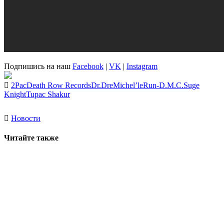
Подпишись на наш
Facebook
|
VK
|
Instagram
2Pac
Death Row Records
Dr.Dre
Michel’le
Run-D.M.C.
Suge
Knight
Tupac Shakur
Новости
Читайте также