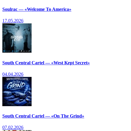
Soulrac — «Welcome To America»
17.05.2026
South Central Cartel — «West Kept Secret»
04.04.2026
South Central Cartel — «On The Grind»
07.02.2026