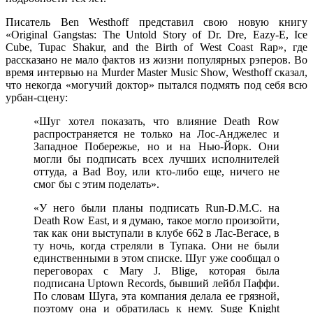
Писатель
Ben Westhoff
представил свою новую книгу
«Original Gangstas: The Untold Story of Dr. Dre, Eazy-E, Ice
Cube, Tupac Shakur, and the Birth of West Coast Rap»
, где
рассказано не мало фактов из жизни популярных рэперов. Во
время интервью на
Murder Master Music Show
,
Westhoff
сказал,
что некогда «могучий доктор» пытался подмять под себя всю
урбан-сцену:
«
Шуг
хотел показать, что влияние
Death Row
распространяется не только на Лос-Анджелес и
Западное Побережье, но и на Нью-Йорк. Они
могли бы подписать всех лучших исполнителей
оттуда, а
Bad Boy
, или кто-либо еще, ничего не
смог бы с этим поделать».
«У него были планы подписать
Run-D.M.C.
на
Death Row East
, и я думаю, такое могло произойти,
так как они выступали в клубе 662 в Лас-Вегасе, в
ту ночь, когда стреляли в
Тупака
. Они не были
единственными в этом списке.
Шуг
уже сообщал о
переговорах с
Mary J. Blige
, которая была
подписана
Uptown Records
, бывший лейбл
Паффи
.
По словам
Шуга
, эта компания делала ее грязной,
поэтому она и обратилась к нему.
Suge Knight