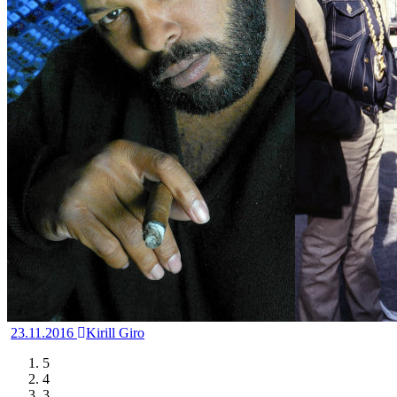
23.11.2016
Kirill Giro
5
4
3