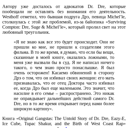
Автору уже досталось от адвокатов
Dr. Dre
, которые
пообещали не оставлять без внимания его деятельность.
Westhoff
отметил, что бывшая подруга
Дрэ
, певица
Michel’le
,
столкнулась с этой же проблемой, из-за байопика
«Surviving
Compton: Dre, Suge & Michel’le»
, который пролил свет на этот
любовный треугольник.
«Я не знаю как все это будет происходит. Они не
пришли ко мне, не пришли к создателям этого
фильма. В то же время, я думаю, что если бы вещи,
сказанные в моей книге, оказались ложными, то
меня уже вызвали бы в суд. Я не написал ничего
такого, о чем знаю просто понаслышке. Я был
очень осторожен! Касаемо обвинений в сторону
Дрэ
о том, что он избивал своих женщин: его мать
признавалась, что ее отец
Доктора
часто избивал
ее, когда
Дрэ
был еще маленьким. Это значит, что
насилие в его семье – распространено. Это никак
не оправдывает дальнейших действий самого
Dr.
Dre
, но в то же время открывает перед нами более
широкую картину».
Книга
«Original Gangstas: The Untold Story of Dr. Dre, Eazy-E,
Ice Cube, Tupac Shakur, and the Birth of West Coast Rap»