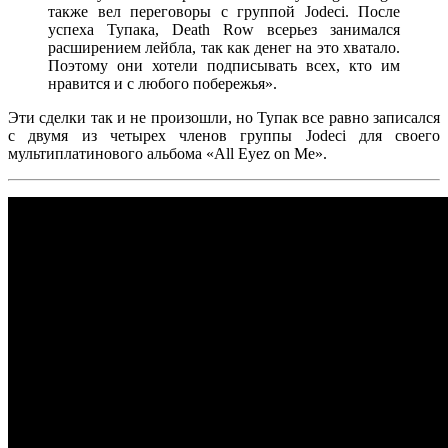
также вел переговоры с группой
Jodeci
. После
успеха
Тупака
,
Death Row
всерьез занимался
расширением лейбла, так как денег на это хватало.
Поэтому они хотели подписывать всех, кто им
нравится и с любого побережья».
Эти сделки так и не произошли, но
Тупак
все равно записался
с двумя из четырех членов группы
Jodeci
для своего
мультиплатинового альбома
«All Eyez on Me»
.