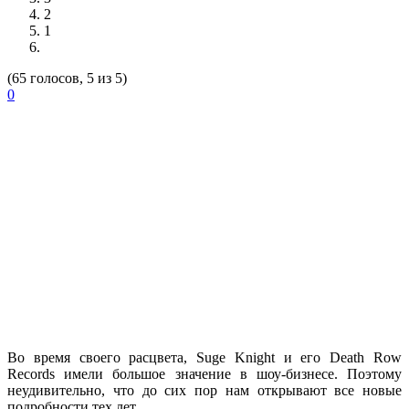
2
1
(65 голосов, 5 из 5)
0
Во время своего расцвета,
Suge Knight
и его
Death Row
Records
имели большое значение в шоу-бизнесе. Поэтому
неудивительно, что до сих пор нам открывают все новые
подробности тех лет.