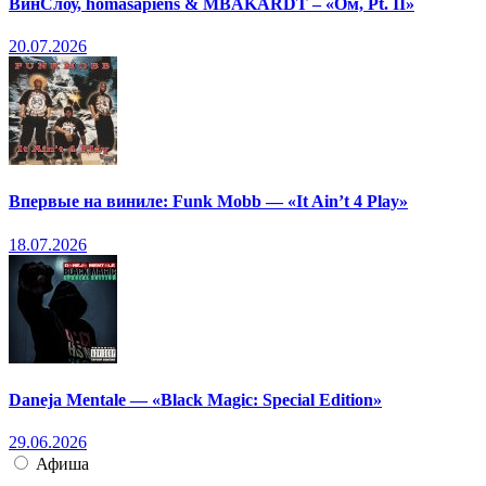
ВинСлоу, homasapiens & MBAKARDT – «Ом, Pt. II»
20.07.2026
Впервые на виниле: Funk Mobb — «It Ain’t 4 Play»
18.07.2026
Daneja Mentale — «Black Magic: Special Edition»
29.06.2026
Афиша