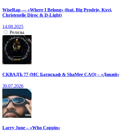
WiseRap — «Where I Belong» (feat. Big Prodeje, Kxvi,
Christenelle Diroc & D-Light)
14.08.2025
Релизы
СКВАДЪ 77 (МС Батискаф & ShaMee CAO) – «Дикий»
30.07.2026
Larry June – «Who Coppin»