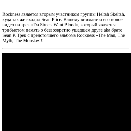
Rockness
является вторым участником группы
Heltah Skeltah,
куда так же входил
Sean Price.
Вашему вниманию его новое
видео на трек
«Da Streets Want Blood»,
который является
трибьютом память о безвозвратно ушедшем друге aka брате
Sean P.
Трек с предстоящего альбома
Rockness
«The Man, The
Myth, The Monsta»!!!