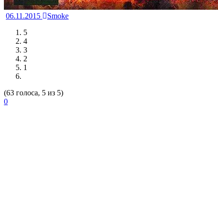
06.11.2015
Smoke
5
4
3
2
1
(63 голоса, 5 из 5)
0