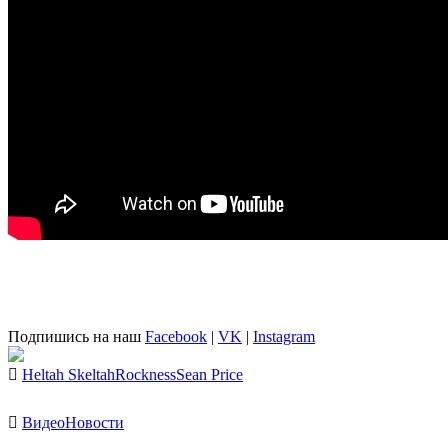
Подпишись на наш
Facebook
|
VK
|
Instagram
Heltah Skeltah
Rockness
Sean Price
Видео
Новости