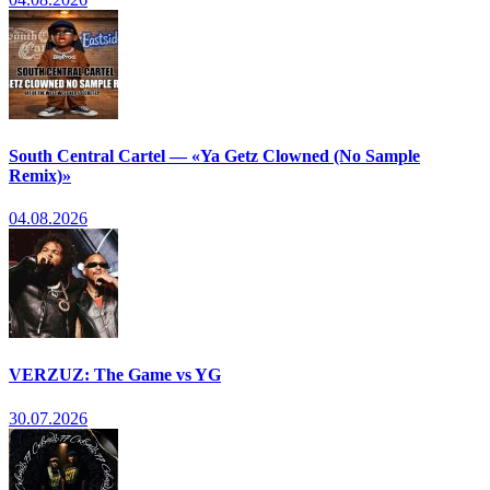
South Central Cartel — «Ya Getz Clowned (No Sample
Remix)»
04.08.2026
VERZUZ: The Game vs YG
30.07.2026