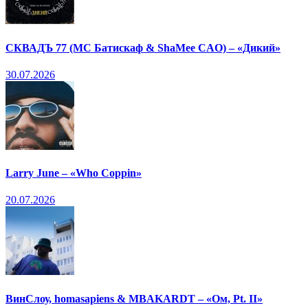
СКВАДЪ 77 (МС Батискаф & ShaMee CAO) – «Дикий»
30.07.2026
Larry June – «Who Coppin»
20.07.2026
ВинСлоу, homasapiens & MBAKARDT – «Ом, Pt. II»