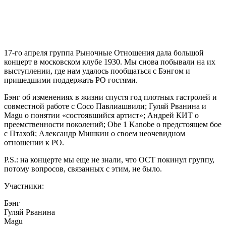
17-го апреля группа
Рыночные Отношения
дала большой
концерт в московском клубе 1930. Мы снова побывали на их
выступлении, где нам удалось пообщаться с Бэнгом и
пришедшими поддержать РО гостями.
Бэнг об изменениях в жизни спустя год плотных гастролей и
совместной работе с Сосо Павлиашвили; Гуляй Рванина и
Magu о понятии «состоявшийся артист»; Андрей КИТ о
преемственности поколений; Obe 1 Kanobe о предстоящем бое
с Птахой; Александр Мишкин о своем неочевидном
отношении к РО.
P.S.: на концерте мы еще не знали, что ОСТ покинул группу,
потому вопросов, связанных с этим, не было.
Участники:
Бэнг
Гуляй Рванина
Magu