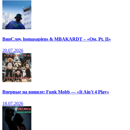
ВинСлоу, homasapiens & MBAKARDT – «Ом, Pt. II»
20.07.2026
Впервые на виниле: Funk Mobb — «It Ain’t 4 Play»
18.07.2026