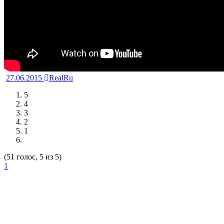
27.06.2015
RealRu
5
4
3
2
1
(51 голос, 5 из 5)
1