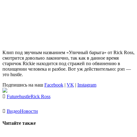
Клип под звучным названием «Уличный барыга» от
Rick Ross
,
смотрится довольно лаконично, так как в данное время
старичок
Rickie
находится под стражей по обвинению в
похищении человека и разбое. Вот уж действительно: рэп —
это
hustle
.
Подпишись на наш
Facebook
|
VK
|
Instagram
Future
hustle
Rick Ross
Видео
Новости
Читайте также