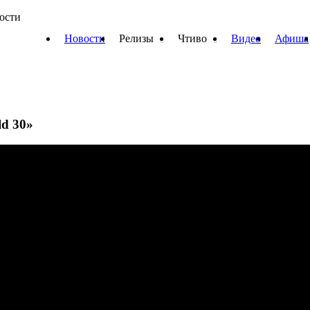
вости
Новости
Релизы
Чтиво
Видео
Афиша
ld 30»