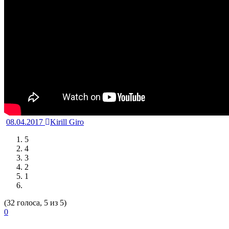
08.04.2017
Kirill Giro
5
4
3
2
1
(32 голоса, 5 из 5)
0