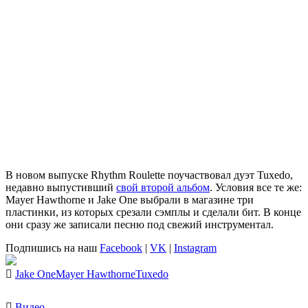
В новом выпуске
Rhythm Roulette
поучаствовал дуэт
Tuxedo
,
недавно выпустивший
свой второй альбом
. Условия все те же:
Mayer Hawthorne
и
Jake One
выбрали в магазине три
пластинки, из которых срезали сэмплы и сделали бит. В конце
они сразу же записали песню под свежий инструментал.
Подпишись на наш
Facebook
|
VK
|
Instagram
Jake One
Mayer Hawthorne
Tuxedo
Видео